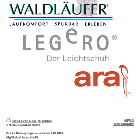
Login
Druckversion
|
Sitemap
Webansicht
© Schuhmoden Seitz
Diese Homepage wurde mit
IONOS
MyWebsite
erstellt.